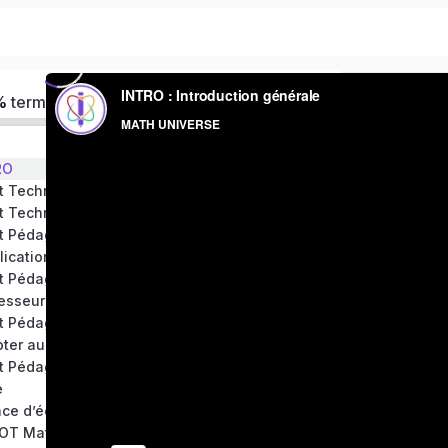
%
terminé(s)
RO
t Technique: Module 1. Partie Hardware
t Technique: Module 2. Partie Software.
t Pédagogique: Module 1: Les penses bêtes de
plication
t Pédagogique: Module 2: Attitude d’un
esseur
t Pédagogique: Module 3. Les réflexes à
ter au cours d’une séance en ligne.
t Pédagogique: Module 4. Une belle séance en
e
ace d’échange
T Math-universe Après intégration