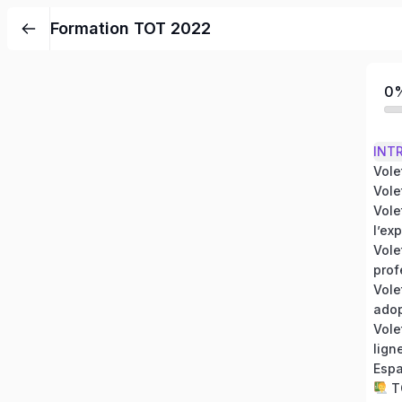
Formation TOT 2022
0
INT
Vole
Vole
Vole
l’ex
Vole
prof
Vole
adop
Vole
lign
Esp
TO