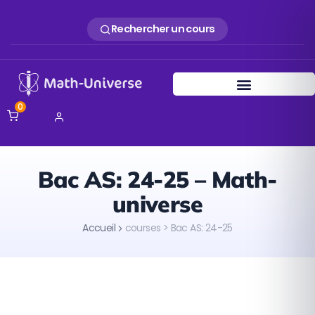
Rechercher un cours
0
Bac AS: 24-25 – Math-
universe
Accueil
courses > Bac AS: 24-25