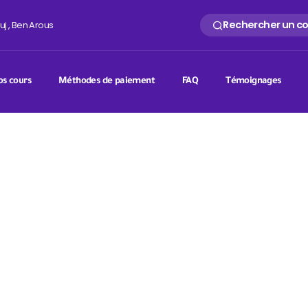
Rechercher un c
uj , Ben Arous
s cours
Méthodes de paiement
FAQ
Témoignages