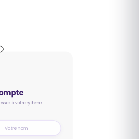
compte
essez à votre rythme
m