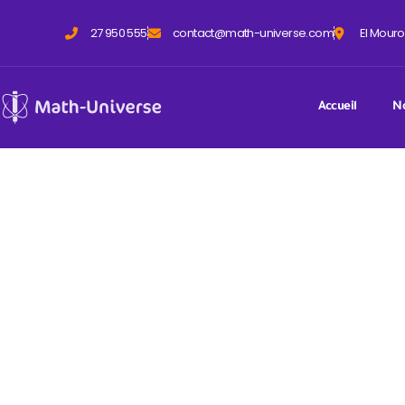
27 950 555
contact@math-universe.com
El Mouro
Accueil
No