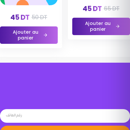
45
DT
65
DT
45
DT
50
DT
Ajouter au
panier
Ajouter au
panier