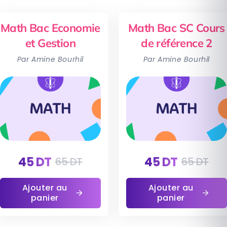
Math Bac Economie
Math Bac SC Cours
et Gestion
de référence 2
Par Amine Bourhil
Par Amine Bourhil
45
DT
45
DT
65
DT
65
DT
Ajouter au
Ajouter au
panier
panier