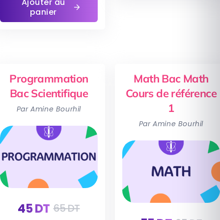
Ajouter au
panier
Programmation
Math Bac Math
Bac Scientifique
Cours de référence
1
Par Amine Bourhil
Par Amine Bourhil
45
DT
65
DT