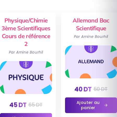
Physique/Chimie
Allemand Bac
3ème Scientifiques
Scientifique
Cours de référence
Par Amine Bourhil
2
Par Amine Bourhil
40
DT
50
DT
Ajouter au
45
DT
65
DT
panier