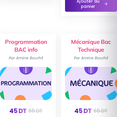
Ajouter au
panier
Programmation
Mécanique Bac
BAC info
Technique
Par Amine Bourhil
Par Amine Bourhil
45
DT
45
DT
65
DT
65
DT