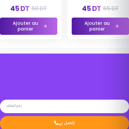
45
DT
45
DT
50
DT
65
DT
Ajouter au
Ajouter au
panier
panier
إتصل بي