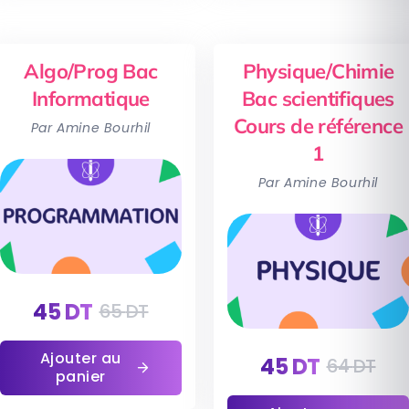
Algo/Prog Bac
Physique/Chimie
Informatique
Bac scientifiques
Cours de référence
Par Amine Bourhil
1
Par Amine Bourhil
45
DT
65
DT
Ajouter au
45
DT
64
DT
panier